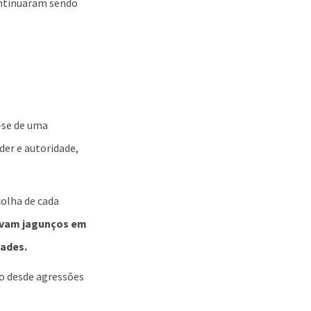
ontinuaram sendo
-se de uma
der e autoridade,
colha de cada
vam jagunços em
tades.
o desde agressões