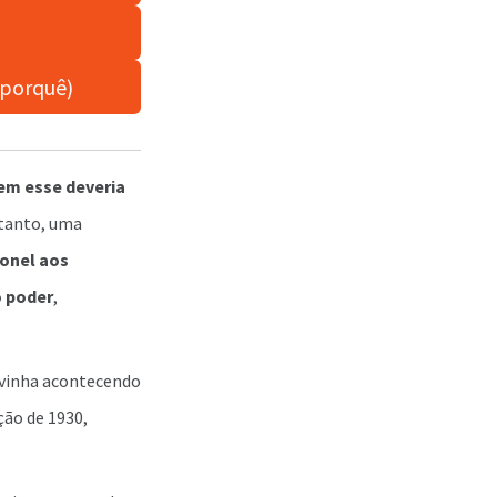
 porquê)
uem esse deveria
rtanto, uma
ronel aos
o poder
,
á vinha acontecendo
ção de 1930,