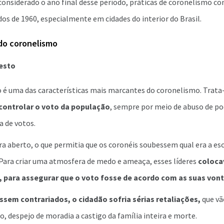
considerado o ano final desse período, práticas de coronelismo c
os de 1960, especialmente em cidades do interior do Brasil.
 do coronelismo
esto
o é uma das características mais marcantes do coronelismo. Trata
controlar o voto da população
, sempre por meio de abuso de po
a de votos.
ra aberto, o que permitia que os coronéis soubessem qual era a es
 Para criar uma atmosfera de medo e ameaça, esses líderes
coloca
s, para assegurar que o voto fosse de acordo com as suas von
ssem contrariados, o cidadão sofria sérias retaliações,
que vã
o, despejo de moradia a castigo da família inteira e morte.