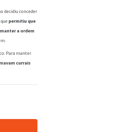
o decidiu conceder
o que
permitiu que
a manter a ordem
em.
co. Para manter
rmavam currais