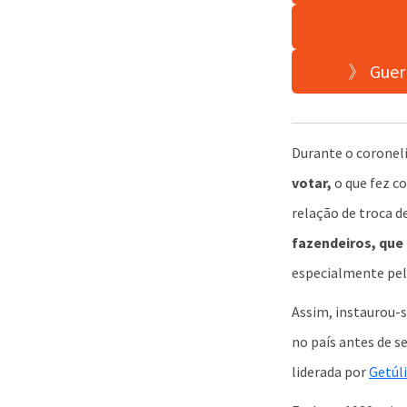
》 Guerr
Durante o corone
votar,
o que fez c
relação de troca d
fazendeiros, que
especialmente pel
Assim, instaurou-
no país antes de s
liderada por
Getúli