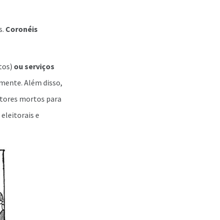
s.
Coronéis
tos)
ou serviços
lmente. Além disso,
itores mortos para
eleitorais e