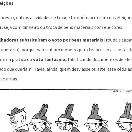
eições
abresto, outras atividades de fraude também ocorriam nas eleiçõe
s
, seja com dinheiro ou troca de bens materiais com eleitores.
hadores substituírem o voto por bens materiais
(roupa e sapa
funerário), porque não tinham dinheiro para ter acesso a isso faci
iam da prática do
voto fantasma,
falsificando documentos de ele
ado que queriam. Havia, ainda, quem desviasse ou alterasse cédulas 
se urnas.