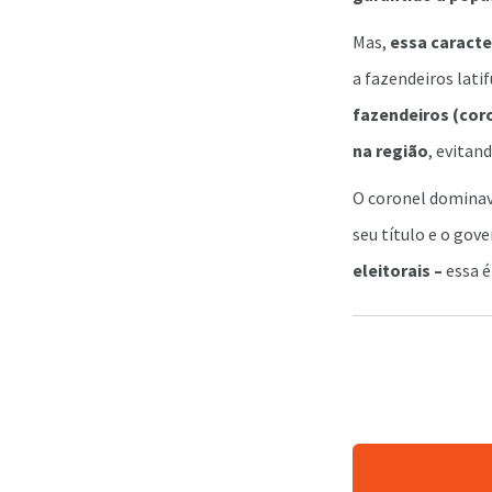
Mas,
essa caracte
a fazendeiros lati
fazendeiros (cor
na região
, evitan
O coronel dominav
seu título e o gov
eleitorais –
essa é