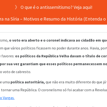
》 O que é o antissemitismo? Veja aqui!
a na Síria – Motivos e Resumo da História (Entenda o
lismo,
o voto era aberto e o coronel indicava ao cidadão em q
om que vários políticos ficassem no poder durante anos. Havia, po
e favores:
os políticos da República Velha davam o título de co
 por sua vez garantiam que esses políticos permanecessem n
o voto de cabresto.
se uma
política autoritária,
que não era muito diferente do que j
e tornar uma República. O coronelismo só foi acabar com a Revolu
o Vargas.