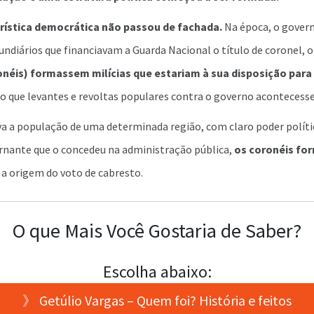
rística democrática não passou de fachada.
Na época, o govern
fundiários que financiavam a Guarda Nacional o título de coronel, 
onéis) formassem milícias que estariam à sua disposição par
do que levantes e revoltas populares contra o governo acontecess
a a população de uma determinada região, com claro poder políti
ernante que o concedeu na administração pública,
os coronéis fo
 a origem do voto de cabresto.
O que Mais Você Gostaria de Saber?
Escolha abaixo:
》 Getúlio Vargas – Quem foi? História e feitos