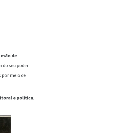
a mão de
am do seu poder
s por meio de
toral e política
,