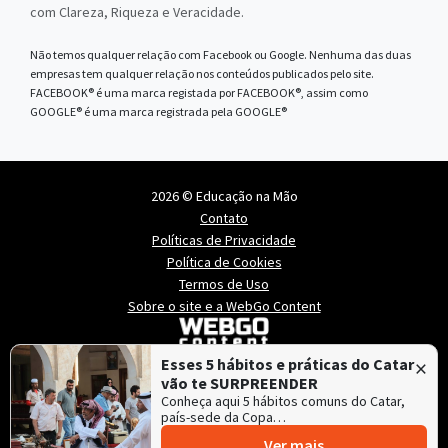
com Clareza, Riqueza e Veracidade.
Não temos qualquer relação com Facebook ou Google. Nenhuma das duas
empresas tem qualquer relação nos conteúdos publicados pelo site.
FACEBOOK® é uma marca registada por FACEBOOK®, assim como
GOOGLE® é uma marca registrada pela GOOGLE®
2026 © Educação na Mão
Contato
Políticas de Privacidade
Política de Cookies
Termos de Uso
Sobre o site e a WebGo Content
×
Esses 5 hábitos e práticas do Catar
vão te SURPREENDER
Conheça aqui 5 hábitos comuns do Catar,
país-sede da Copa…
Ver mais