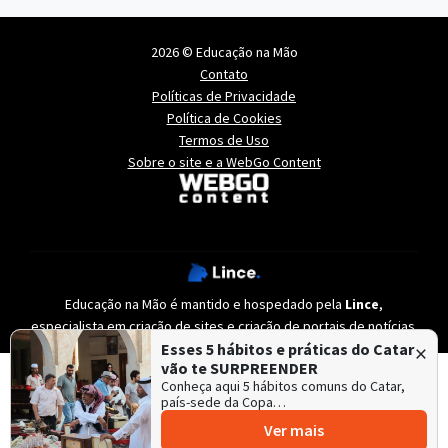
2026 © Educação na Mão
Contato
Políticas de Privacidade
Política de Cookies
Termos de Uso
Sobre o site e a WebGo Content
Educação na Mão é mantido e hospedado pela
Lince
,
especialista em
criação de sites
e
criação de portais de notícias
.
×
Esses 5 hábitos e práticas do Catar
vão te SURPREENDER
Conheça aqui 5 hábitos comuns do Catar,
país-sede da Copa…
Ver mais