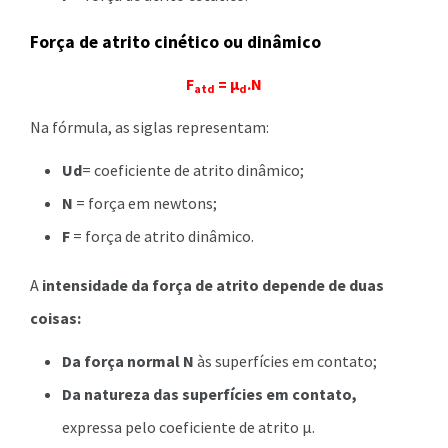
Força de atrito cinético ou dinâmico
F
= μ
.N
atd
d
Na fórmula, as siglas representam:
Ud
= coeficiente de atrito dinâmico;
N
= força em newtons;
F
= força de atrito dinâmico.
A
intensidade da força de atrito depende de duas
coisas:
Da força normal N
às superfícies em contato;
Da natureza das superfícies em contato,
expressa pelo coeficiente de atrito μ.