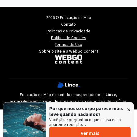
2026 © Educação na Mão
Contato
Políticas de Privacidade
Política de Cookies
Termos de Uso
Sobre o site e a WebGo Content
Educação na Mão é mantido e hospedado pela
Lince
,
especialista em
criação de sites
e
criação de portais de notícias
.
×
Por que nosso corpo parece mais
leve quando nadamos?
Você já se perguntou o que causa essa
aparente redução…
Ver mais