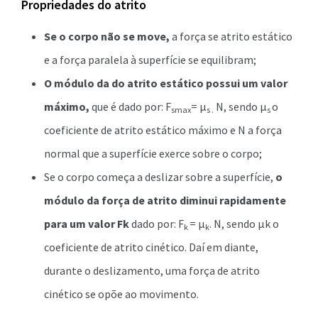
Propriedades do atrito
Se o corpo não se move,
a força se atrito estático
e a força paralela à superfície se equilibram;
O módulo da do atrito estático possui um valor
máximo,
que é dado por: F
= μ
N, sendo μ
o
smax
s .
s
coeficiente de atrito estático máximo e N a força
normal que a superfície exerce sobre o corpo;
Se o corpo começa a deslizar sobre a superfície,
o
módulo da força de atrito diminui rapidamente
para um valor Fk
dado por: F
= μ
. N, sendo μk o
k
k
coeficiente de atrito cinético. Daí em diante,
durante o deslizamento, uma força de atrito
cinético se opõe ao movimento.