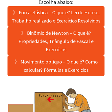
Escolha abaixo:
》 Força elástica – O que é? Lei de Hooke,
Trabalho realizado e Exercícios Resolvidos
》 Binômio de Newton – O que é?
Propriedades, Triângulo de Pascal e
Exercícios
》 Movimento oblíquo – O que é? Como
calcular? Fórmulas e Exercícios