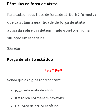
Fórmulas da força de atrito
Para cada um dos tipos de força de atrito,
há fórmulas
que calculam a quantidade de força de atrito
aplicada sobre um determinado objeto
, em uma
situação em específica.
São elas:
Força de atrito estático
F
= μ
.N
ate
e
Sendo que as siglas representam:
μ
coeficiente de atrito;
e
=
N
= força normal em newtons;
F
= força de atrito estático.