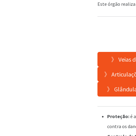
Este órgão realiz
》 Veias d
》 Articulaç
》 Glândula
Proteção:
é a
contra os dan