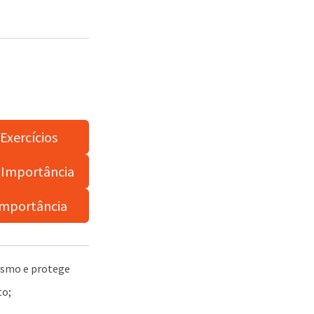
Exercícios
 Importância
Importância
nismo e protege
to;