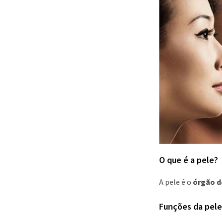
O que é a pele?
A pele é o
órgão d
Funções da pele