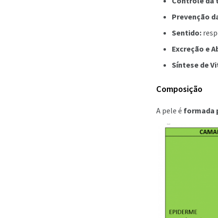
Controle da 
Prevenção da
Sentido:
resp
Excreção e A
Síntese de V
Composição
A pele é
formada p