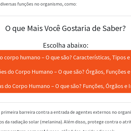
a diversas funções no organismo, como:
O que Mais Você Gostaria de Saber?
Escolha abaixo:
o corpo humano – O que são? Características, Tipos e 
ões do Corpo Humano – O que são? Órgãos, Funções e
s do Corpo Humano – O que são? Funções, Órgãos e 
 primeira barreira contra a entrada de agentes externos no orga
os da radiação solar (melanina). Além disso, protege contra o atri