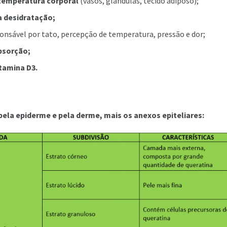
temperatura corporal
(vasos, glândulas, tecido adiposo);
 desidratação;
onsável por tato, percepção de temperatura, pressão e dor;
bsorção;
itamina D3.
ela epiderme e pela derme,
mais os anexos epiteliares: