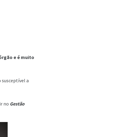
 órgão e é muito
 susceptível a
ir no
Gestão