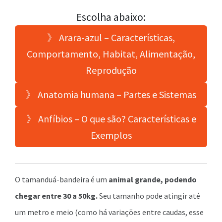
Escolha abaixo:
》 Arara-azul – Características,
Comportamento, Habitat, Alimentação,
Reprodução
》 Anatomia humana – Partes e Sistemas
》 Anfíbios – O que são? Características e
Exemplos
O tamanduá-bandeira é um
animal grande, podendo
chegar entre 30 a 50kg.
Seu tamanho pode atingir até
um metro e meio (como há variações entre caudas, esse