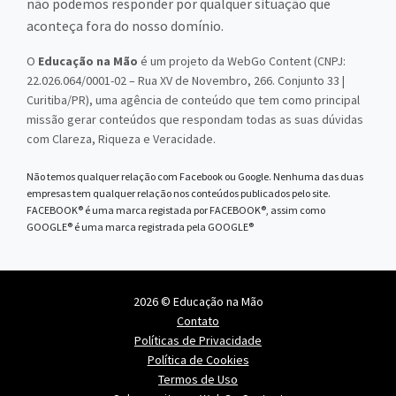
não podemos responder por qualquer situação que
aconteça fora do nosso domínio.
O
Educação na Mão
é um projeto da WebGo Content (CNPJ:
22.026.064/0001-02 – Rua XV de Novembro, 266. Conjunto 33 |
Curitiba/PR), uma agência de conteúdo que tem como principal
missão gerar conteúdos que respondam todas as suas dúvidas
com Clareza, Riqueza e Veracidade.
Não temos qualquer relação com Facebook ou Google. Nenhuma das duas
empresas tem qualquer relação nos conteúdos publicados pelo site.
FACEBOOK® é uma marca registada por FACEBOOK®, assim como
GOOGLE® é uma marca registrada pela GOOGLE®
2026 © Educação na Mão
Contato
Políticas de Privacidade
Política de Cookies
Termos de Uso