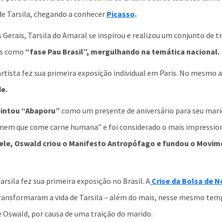
de Tarsila, chegando a conhecer
Picasso
.
Gerais, Tarsila do Amaral se inspirou e realizou um conjunto de t
os como
“fase Pau Brasil”, mergulhando na temática nacional.
artista fez sua primeira exposição individual em Paris. No mesmo 
e.
 pintou “Abaporu”
como um presente de aniversário para seu mari
omem que come carne humana” e foi considerado o mais impressio
ele, Oswald criou o Manifesto Antropófago e fundou o Movi
arsila fez sua primeira exposição no Brasil. A
Crise da Bolsa de N
transformaram a vida de Tarsila – além do mais, nesse mesmo tem
 e Oswald, por causa de uma traição do marido.