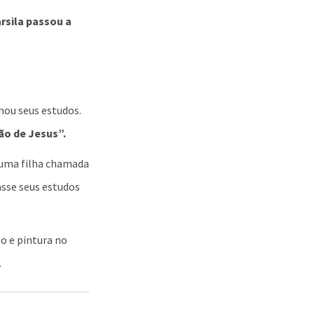
rsila passou a
ou seus estudos.
o de Jesus”.
o uma filha chamada
iasse seus estudos
o e pintura no
.