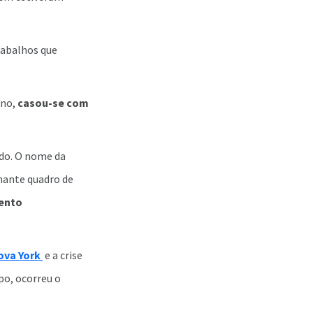
rabalhos que
ano,
casou-se com
do. O nome da
nante quadro de
mento
ova York
e a crise
po, ocorreu o