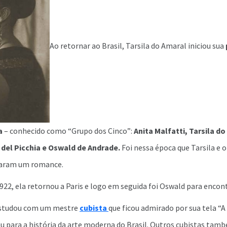
Ao retornar ao Brasil, Tarsila do Amaral iniciou sua
a
– conhecido como “Grupo dos Cinco”:
Anita Malfatti, Tarsila d
del Picchia e Oswald de Andrade.
Foi nessa época que Tarsila e 
aram um romance.
2, ela retornou a Paris e logo em seguida foi Oswald para encont
 estudou com um mestre
cubista
que ficou admirado por sua tela “
ou para a história da arte moderna do Brasil. Outros cubistas ta