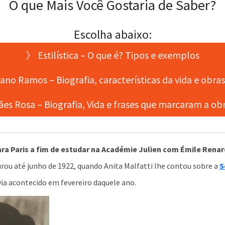
O que Mais Você Gostaria de Saber?
Escolha abaixo:
》 Estilística – O que é? Tipos e exemplos
ano Ramos – Biografia, características da vida e obra
s Rosa – Biografia, Vida e frases que marcaram a ob
ara Paris a fim de estudar na Académie Julien com Émile Renar
urou até junho de 1922, quando Anita Malfatti lhe contou sobre a
S
ia acontecido em fevereiro daquele ano.