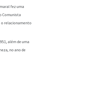
Amaral fez uma
do Comunista
o o relacionamento
 1951, além de uma
eneza, no ano de