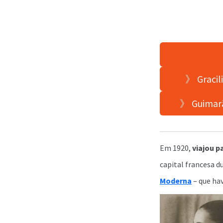
》 Gracili
》 Guimarãe
Em 1920,
viajou p
capital francesa d
Moderna
– que hav