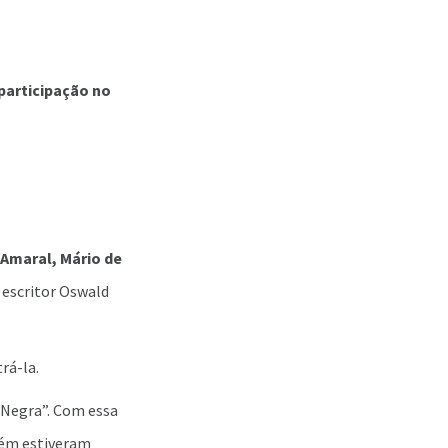
participação no
o Amaral, Mário de
o escritor Oswald
rá-la.
A Negra”. Com essa
mbém estiveram