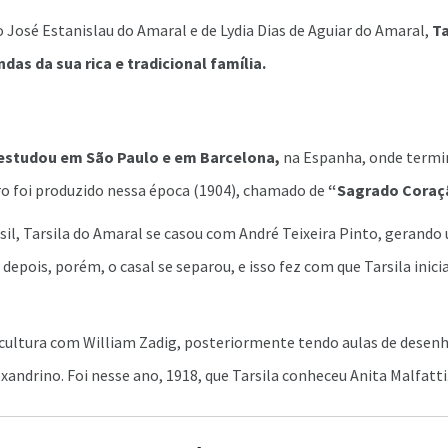
o José Estanislau do Amaral e de Lydia Dias de Aguiar do Amaral,
Ta
das da sua rica e tradicional família.
estudou em São Paulo e em Barcelona,
na Espanha, onde termin
ro foi produzido nessa época (1904), chamado de
“Sagrado Coraçã
sil, Tarsila do Amaral se casou com André Teixeira Pinto, gerand
 depois, porém, o casal se separou, e isso fez com que Tarsila inic
cultura com William Zadig, posteriormente tendo aulas de desenh
exandrino. Foi nesse ano, 1918, que Tarsila conheceu Anita Malfatti