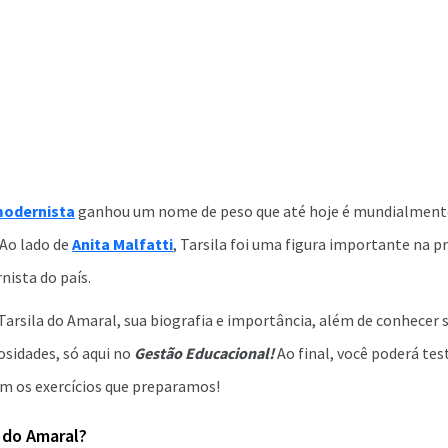
modernista
ganhou um nome de peso que até hoje é mundialment
 Ao lado de
Anita Malfatti
, Tarsila foi uma figura importante na p
ista do país.
arsila do Amaral, sua biografia e importância, além de conhecer s
iosidades, só aqui no
Gestão Educacional!
Ao final, você poderá tes
 os exercícios que preparamos!
 do Amaral?