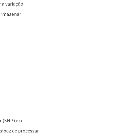
 a variação
 armazenar
o
(SNP) e o
capaz de processar