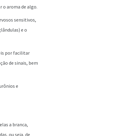
r o aroma de algo.
vosos sensitivos,
lândulas) e o
is por facilitar
ção de sinais, bem
urônios e
elas a branca,
as, ou seja, de