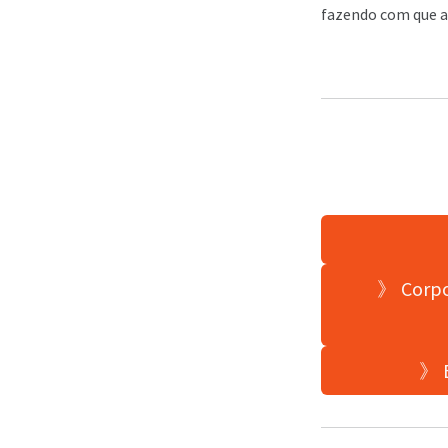
fazendo com que a 
》 Corpo
》 B