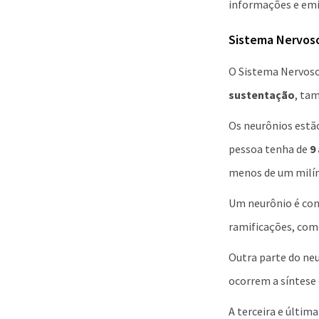
informações e emi
Sistema Nervoso
O Sistema Nervoso
sustentação
, ta
Os neurônios estã
pessoa tenha de
9
menos de um milím
Um neurônio é cons
ramificações, como
Outra parte do neu
ocorrem a síntese 
A terceira e últim