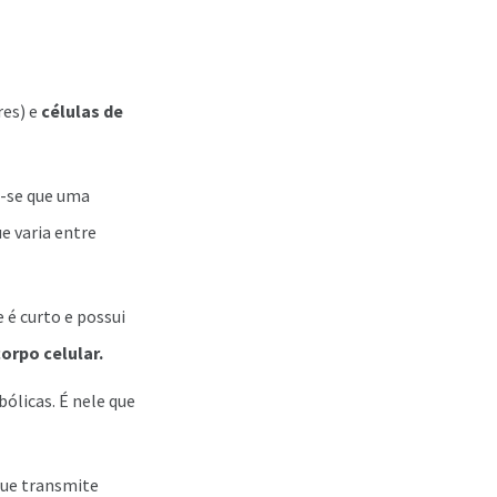
res) e
células de
a-se que uma
 varia entre
 é curto e possui
orpo celular.
ólicas. É nele que
que transmite