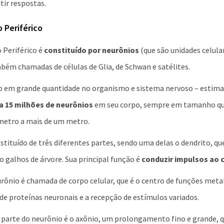
tir respostas.
 Periférico
 Periférico é
constituído por neurônios
(que são unidades celula
mbém chamadas de células de Glia, de Schwan e satélites.
o em grande quantidade no organismo e sistema nervoso – estim
 a 15 milhões de neurônios
em seu corpo, sempre em tamanho que
etro a mais de um metro.
tituído de três diferentes partes, sendo uma delas o dendrito, que
 galhos de árvore. Sua principal função é
conduzir impulsos ao c
rônio é chamada de corpo celular, que é o centro de funções metab
de proteínas neuronais e a recepção de estímulos variados.
a parte do neurônio é o axônio, um prolongamento fino e grande, 