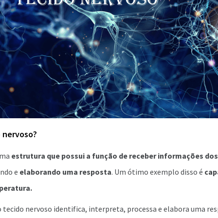
o nervoso?
 uma
estrutura que possui a função de receber informações dos
ndo e
elaborando uma resposta
. Um ótimo exemplo disso é
cap
peratura.
o tecido nervoso identifica, interpreta, processa e elabora uma re