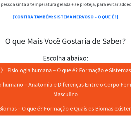
pessoa sinta a temperatura gelada e se proteja, para evitar adoec
[CONFIRA TAMBÉM: SISTEMA NERVOSO – O QUE É?]
O que Mais Você Gostaria de Saber?
Escolha abaixo:
》 Fisiologia humana – O que é? Formação e Sistemas
 humano – Anatomia e Diferenças Entre o Corpo Femi
Masculino
iomas – O que é? Formação e Quais os Biomas existe