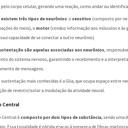
pelo corpo celular, gerando uma reação, como andar ou identifica
,
existem três tipos de neurônios
: o
sensitivo
(composto por ner
ações do meio), o
motor
(conduz informação aos músculos e às g
ssui capacidade de se conectar a outro neurônio).
sustentação são aquelas associadas aos neurônios
, responsáve
nto do sistema nervoso, garantindo o recebimento e a interpreta
amento de mensagens.
 sustentação mais conhecidas é a Glia, que ocupa espaço entre ne
o de revestir/isolar a modulação da atividade neural.
o Central
 Central é
composto por dois tipos de substância
, sendo uma d
lo. Essa tonalidade é obtida graças à presença de fibras mielinizad